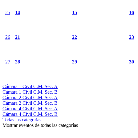
25
14
15
16
26
21
22
23
27
28
29
30
Cámara 1 Civil C.M. Sec. A
Cámara 1 Civil C.M. Sec. B
Cámara 2 Civil C.M. Sec. A
Cámara 2 Civil C.M. Sec. B
Cámara 4 Civil C.M. Sec. A
Cámara 4 Civil C.M. Sec. B
Todas las categorías...
Mostrar eventos de todas las categorías