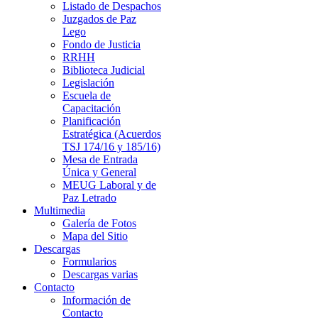
Listado de Despachos
Juzgados de Paz
Lego
Fondo de Justicia
RRHH
Biblioteca Judicial
Legislación
Escuela de
Capacitación
Planificación
Estratégica (Acuerdos
TSJ 174/16 y 185/16)
Mesa de Entrada
Única y General
MEUG Laboral y de
Paz Letrado
Multimedia
Galería de Fotos
Mapa del Sitio
Descargas
Formularios
Descargas varias
Contacto
Información de
Contacto