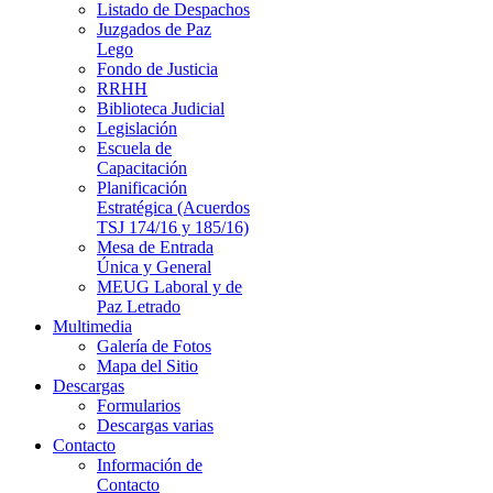
Listado de Despachos
Juzgados de Paz
Lego
Fondo de Justicia
RRHH
Biblioteca Judicial
Legislación
Escuela de
Capacitación
Planificación
Estratégica (Acuerdos
TSJ 174/16 y 185/16)
Mesa de Entrada
Única y General
MEUG Laboral y de
Paz Letrado
Multimedia
Galería de Fotos
Mapa del Sitio
Descargas
Formularios
Descargas varias
Contacto
Información de
Contacto