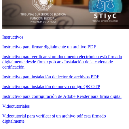
Instructivos
Instructivo para firmar digitalmente un archivo PDF
Instructivo para verificar si un documento electrónico está firmado
digitalmente desde firmar.gob.ar - Instalación de la cadena de
certificación
Instructivo para instalación de lector de archivos PDF
Instructivo para instalación de nuevo código QR OTP
Instructivo para configuración de Adobe Reader para firma digital
Videotutoriales
Videotutorial para verificar si un archivo pdf esta firmado
digitalmente