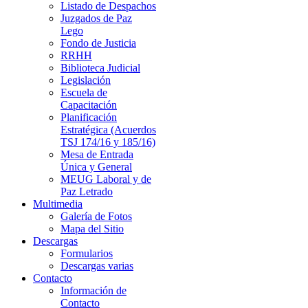
Listado de Despachos
Juzgados de Paz
Lego
Fondo de Justicia
RRHH
Biblioteca Judicial
Legislación
Escuela de
Capacitación
Planificación
Estratégica (Acuerdos
TSJ 174/16 y 185/16)
Mesa de Entrada
Única y General
MEUG Laboral y de
Paz Letrado
Multimedia
Galería de Fotos
Mapa del Sitio
Descargas
Formularios
Descargas varias
Contacto
Información de
Contacto