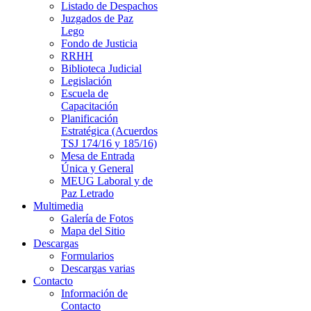
Listado de Despachos
Juzgados de Paz
Lego
Fondo de Justicia
RRHH
Biblioteca Judicial
Legislación
Escuela de
Capacitación
Planificación
Estratégica (Acuerdos
TSJ 174/16 y 185/16)
Mesa de Entrada
Única y General
MEUG Laboral y de
Paz Letrado
Multimedia
Galería de Fotos
Mapa del Sitio
Descargas
Formularios
Descargas varias
Contacto
Información de
Contacto