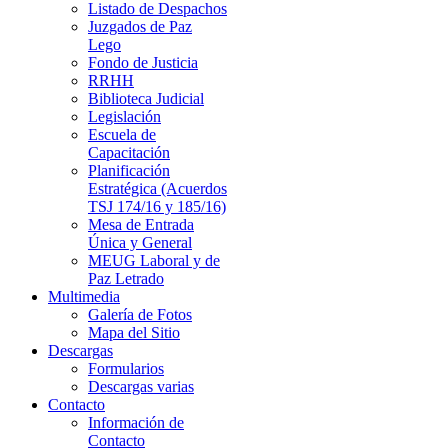
Listado de Despachos
Juzgados de Paz
Lego
Fondo de Justicia
RRHH
Biblioteca Judicial
Legislación
Escuela de
Capacitación
Planificación
Estratégica (Acuerdos
TSJ 174/16 y 185/16)
Mesa de Entrada
Única y General
MEUG Laboral y de
Paz Letrado
Multimedia
Galería de Fotos
Mapa del Sitio
Descargas
Formularios
Descargas varias
Contacto
Información de
Contacto