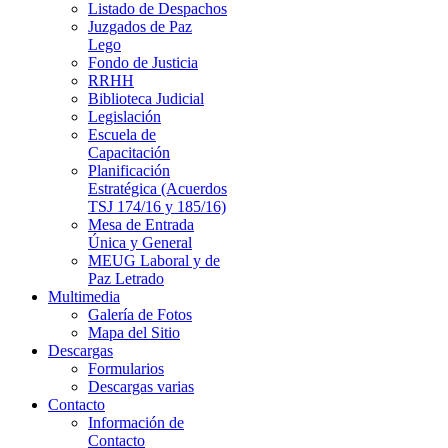
Listado de Despachos
Juzgados de Paz
Lego
Fondo de Justicia
RRHH
Biblioteca Judicial
Legislación
Escuela de
Capacitación
Planificación
Estratégica (Acuerdos
TSJ 174/16 y 185/16)
Mesa de Entrada
Única y General
MEUG Laboral y de
Paz Letrado
Multimedia
Galería de Fotos
Mapa del Sitio
Descargas
Formularios
Descargas varias
Contacto
Información de
Contacto