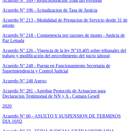
Acuerdo N° 189 - Reincorporacion Total del Personal
Acuerdo N° 196 - Actualizacion de Tasa de Justicia
Acuerdo N° 213 - Modalidad de Prestacion de Servicio desde 31 de
agosto
Acuerdo N° 218 - Competencia por razones de monto - Justicia de
Paz Letrada
Acuerdo N° 226 - Vigencia de la ley N°10.405 sobre tribunales del
trabajo y modificación del procedimiento del juicio laboral
Acuerdo N° 248 - Puesta en Funcionamiento Secretaria de
Superintendencia y Control Judicial
Acuerdo N° 248 Anexo
Acuerdo N° 281 - Aprobar Protocolo de Actuacion para
Declaracion Testimonial de NN y A - Camara Gesell
2020
Acuerdo N° 06 - ASUETO Y SUSPENSION DE TERMINOS
DIA 10/02