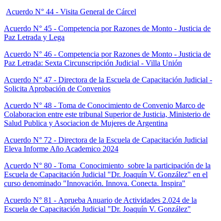
Acuerdo N° 44 - Visita General de Cárcel
Acuerdo N° 45 - Competencia por Razones de Monto - Justicia de
Paz Letrada y Lega
Acuerdo N° 46 - Competencia por Razones de Monto - Justicia de
Paz Letrada: Sexta Circunscripción Judicial - Villa Unión
Acuerdo N° 47 - Directora de la Escuela de Capacitación Judicial -
Solicita Aprobación de Convenios
Acuerdo N° 48 - Toma de Conocimiento de Convenio Marco de
Colaboracion entre este tribunal Superior de Justicia, Ministerio de
Salud Publica y Asociacion de Mujeres de Argentina
Acuerdo N° 72 - Directora de la Escuela de Capacitación Judicial
Eleva Informe Año Academico 2024
Acuerdo N° 80 - Toma Conocimiento sobre la participación de la
Escuela de Capacitación Judicial "Dr. Joaquín V. González" en el
curso denominado "Innovación. Innova. Conecta. Inspira"
Acuerdo N° 81 - Aprueba Anuario de Actividades 2.024 de la
Escuela de Capacitación Judicial "Dr. Joaquín V. González"