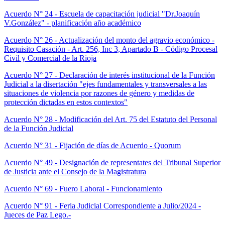
Acuerdo N° 24 - Escuela de capacitación judicial "Dr.Joaquín
V.González" - planificación año académico
Acuerdo N° 26 - Actualización del monto del agravio económico -
Requisito Casación - Art. 256, Inc 3, Apartado B - Código Procesal
Civil y Comercial de la Rioja
Acuerdo N° 27 - Declaración de interés institucional de la Función
Judicial a la disertación "ejes fundamentales y transversales a las
situaciones de violencia por razones de género y medidas de
protección dictadas en estos contexto
s
"
Acuerdo N° 28 - Modificación del Art. 75 del Estatuto del Personal
de la Función Judicial
Acuerdo N° 31 - Fijación de días de Acuerdo - Quorum
Acuerdo N° 49 - Designación de representates del Tribunal Superior
de Justicia ante el Consejo de la Magistratura
Acuerdo N° 69 - Fuero Laboral - Funcionamiento
Acuerdo N° 91 - Feria Judicial Correspondiente a Julio/2024 -
Jueces de Paz Lego.-