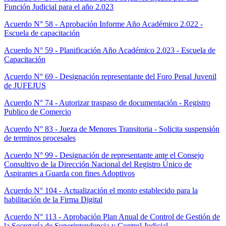
Función Judicial para el año 2.023
Acuerdo N° 58 - Aprobación Informe Año Académico 2.022 -
Escuela de capacitación
Acuerdo N° 59 - Planificación Año Académico 2.023 - Escuela de
Capacitación
Acuerdo N° 69 - Designación representante del Foro Penal Juvenil
de JUFEJUS
Acuerdo N° 74 - Autorizar traspaso de documentación - Registro
Publico de Comercio
Acuerdo N° 83 - Jueza de Menores Transitoria - Solicita suspensión
de terminos procesales
Acuerdo N° 99 - Designación de representante ante el Consejo
Consultivo de la Dirección Nacional del Registro Único de
Aspirantes a Guarda con fines Adoptivos
Acuerdo N° 104 - Actualización el monto establecido para la
habilitación de la Firma Digital
Acuerdo N° 113 - Aprobación Plan Anual de Control de Gestión de
la Secretaría de Superintendencia y Control Judicial