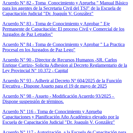
Acuerdo N° 82 - Toma Conocimiento y Aprueba " Manual Básico
para los agentes de la Secretaria Civil del TSJ" de la Escuela de
Capacitación Judicial "Dr. Joaquín V. González"
Acuerdo N° 83 - Toma de Conocimiento y Aprobar " Eje
Permanente de Capacitación: El proceso Civil y Comercial de los
Juzgados de Paz Letrados"
Acuerdo N° 84 - Toma de Conocimiento y Aprobar " La Practica
Procesal en los Juzgados de Paz Lego"
Acuerdo N° 90 - Director de Recursos Humanos -SR. Carlos
Enrique Carrizo- Solicita Adhesion al Decreto Reglamentario de la
Ley Provincial N° 10.372 - Capital
Acuerdo N° 93 - Adherir al Decreto Nº 604/2025 de la Función
Ejecutiva - Dispone Asueto para el 19 de mayo de 2025
Acuerdo N° 98 - Asueto - Modificación Acuerdo 93/2025 -
Dispone suspensión de términos.
Acuerdo N° 116 - Toma de Conocimiento y Aprueba
Capacitaciones y Planificación Año Académico elevado por la
Escuela de Capacitación Judicial "Dr. Joaquín V. González"
Acuerdo N° 117 - Autorización a la Escuela de Capacitación para