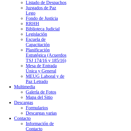
Listado de Despachos
Juzgados de Paz
Lego
Fondo de Justicia
RRHH
Biblioteca Judicial
Legislación
Escuela de
Capacitación
Planificación
Estratégica (Acuerdos
TSJ 174/16 y 185/16)
Mesa de Entrada
Única y General
MEUG Laboral y de
Paz Letrado
Multimedia
Galería de Fotos
Mapa del Sitio
Descargas
Formularios
Descargas varias
Contacto
Información de
Contacto