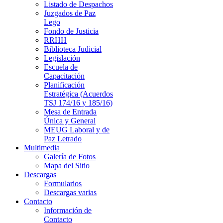
Listado de Despachos
Juzgados de Paz
Lego
Fondo de Justicia
RRHH
Biblioteca Judicial
Legislación
Escuela de
Capacitación
Planificación
Estratégica (Acuerdos
TSJ 174/16 y 185/16)
Mesa de Entrada
Única y General
MEUG Laboral y de
Paz Letrado
Multimedia
Galería de Fotos
Mapa del Sitio
Descargas
Formularios
Descargas varias
Contacto
Información de
Contacto