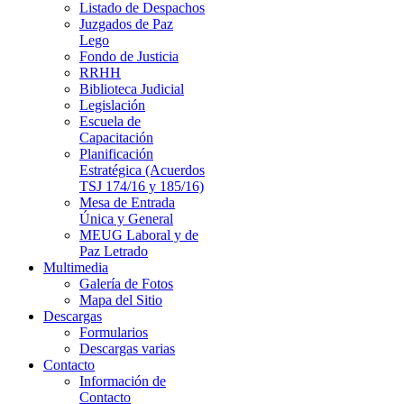
Listado de Despachos
Juzgados de Paz
Lego
Fondo de Justicia
RRHH
Biblioteca Judicial
Legislación
Escuela de
Capacitación
Planificación
Estratégica (Acuerdos
TSJ 174/16 y 185/16)
Mesa de Entrada
Única y General
MEUG Laboral y de
Paz Letrado
Multimedia
Galería de Fotos
Mapa del Sitio
Descargas
Formularios
Descargas varias
Contacto
Información de
Contacto