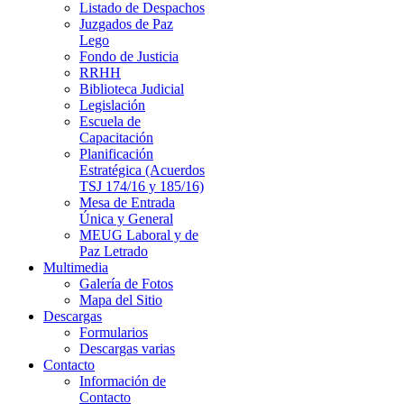
Listado de Despachos
Juzgados de Paz
Lego
Fondo de Justicia
RRHH
Biblioteca Judicial
Legislación
Escuela de
Capacitación
Planificación
Estratégica (Acuerdos
TSJ 174/16 y 185/16)
Mesa de Entrada
Única y General
MEUG Laboral y de
Paz Letrado
Multimedia
Galería de Fotos
Mapa del Sitio
Descargas
Formularios
Descargas varias
Contacto
Información de
Contacto