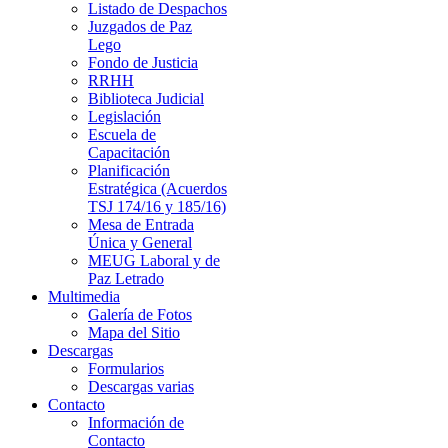
Listado de Despachos
Juzgados de Paz
Lego
Fondo de Justicia
RRHH
Biblioteca Judicial
Legislación
Escuela de
Capacitación
Planificación
Estratégica (Acuerdos
TSJ 174/16 y 185/16)
Mesa de Entrada
Única y General
MEUG Laboral y de
Paz Letrado
Multimedia
Galería de Fotos
Mapa del Sitio
Descargas
Formularios
Descargas varias
Contacto
Información de
Contacto