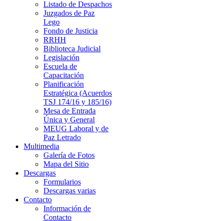
Listado de Despachos
Juzgados de Paz
Lego
Fondo de Justicia
RRHH
Biblioteca Judicial
Legislación
Escuela de
Capacitación
Planificación
Estratégica (Acuerdos
TSJ 174/16 y 185/16)
Mesa de Entrada
Única y General
MEUG Laboral y de
Paz Letrado
Multimedia
Galería de Fotos
Mapa del Sitio
Descargas
Formularios
Descargas varias
Contacto
Información de
Contacto