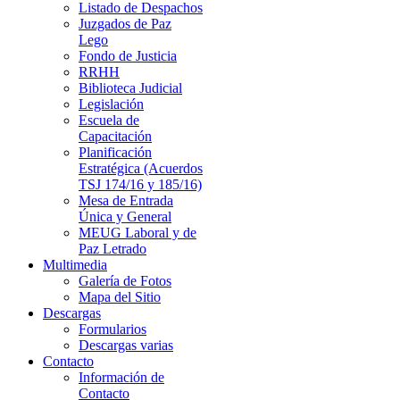
Listado de Despachos
Juzgados de Paz
Lego
Fondo de Justicia
RRHH
Biblioteca Judicial
Legislación
Escuela de
Capacitación
Planificación
Estratégica (Acuerdos
TSJ 174/16 y 185/16)
Mesa de Entrada
Única y General
MEUG Laboral y de
Paz Letrado
Multimedia
Galería de Fotos
Mapa del Sitio
Descargas
Formularios
Descargas varias
Contacto
Información de
Contacto