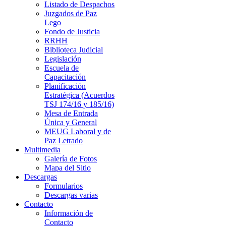
Listado de Despachos
Juzgados de Paz
Lego
Fondo de Justicia
RRHH
Biblioteca Judicial
Legislación
Escuela de
Capacitación
Planificación
Estratégica (Acuerdos
TSJ 174/16 y 185/16)
Mesa de Entrada
Única y General
MEUG Laboral y de
Paz Letrado
Multimedia
Galería de Fotos
Mapa del Sitio
Descargas
Formularios
Descargas varias
Contacto
Información de
Contacto