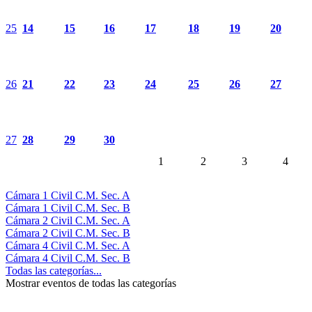
25
14
15
16
17
18
19
20
26
21
22
23
24
25
26
27
27
28
29
30
1
2
3
4
Cámara 1 Civil C.M. Sec. A
Cámara 1 Civil C.M. Sec. B
Cámara 2 Civil C.M. Sec. A
Cámara 2 Civil C.M. Sec. B
Cámara 4 Civil C.M. Sec. A
Cámara 4 Civil C.M. Sec. B
Todas las categorías...
Mostrar eventos de todas las categorías