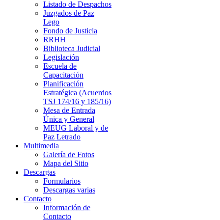
Listado de Despachos
Juzgados de Paz
Lego
Fondo de Justicia
RRHH
Biblioteca Judicial
Legislación
Escuela de
Capacitación
Planificación
Estratégica (Acuerdos
TSJ 174/16 y 185/16)
Mesa de Entrada
Única y General
MEUG Laboral y de
Paz Letrado
Multimedia
Galería de Fotos
Mapa del Sitio
Descargas
Formularios
Descargas varias
Contacto
Información de
Contacto