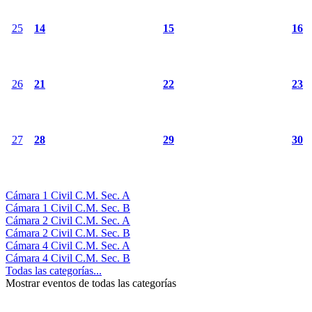
25
14
15
16
26
21
22
23
27
28
29
30
Cámara 1 Civil C.M. Sec. A
Cámara 1 Civil C.M. Sec. B
Cámara 2 Civil C.M. Sec. A
Cámara 2 Civil C.M. Sec. B
Cámara 4 Civil C.M. Sec. A
Cámara 4 Civil C.M. Sec. B
Todas las categorías...
Mostrar eventos de todas las categorías