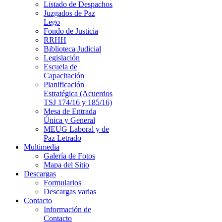
Listado de Despachos
Juzgados de Paz
Lego
Fondo de Justicia
RRHH
Biblioteca Judicial
Legislación
Escuela de
Capacitación
Planificación
Estratégica (Acuerdos
TSJ 174/16 y 185/16)
Mesa de Entrada
Única y General
MEUG Laboral y de
Paz Letrado
Multimedia
Galería de Fotos
Mapa del Sitio
Descargas
Formularios
Descargas varias
Contacto
Información de
Contacto