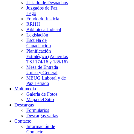
Listado de Despachos
Juzgados de Paz
Lego
Fondo de Justicia
RRHH
Biblioteca Judicial
Legislación
Escuela de
Capacitación
Planificación
Estratégica (Acuerdos
TSJ 174/16 y 185/16)
Mesa de Entrada
Única y General
MEUG Laboral y de
Paz Letrado
Multimedia
Galería de Fotos
Mapa del Sitio
Descargas
Formularios
Descargas varias
Contacto
Información de
Contacto