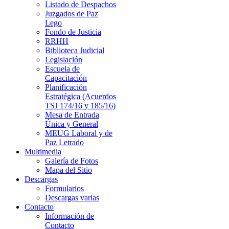
Listado de Despachos
Juzgados de Paz
Lego
Fondo de Justicia
RRHH
Biblioteca Judicial
Legislación
Escuela de
Capacitación
Planificación
Estratégica (Acuerdos
TSJ 174/16 y 185/16)
Mesa de Entrada
Única y General
MEUG Laboral y de
Paz Letrado
Multimedia
Galería de Fotos
Mapa del Sitio
Descargas
Formularios
Descargas varias
Contacto
Información de
Contacto