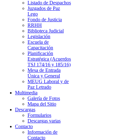
Listado de Despachos
Juzgados de Paz
Lego
Fondo de Justicia
RRHH
Biblioteca Judicial
Legislación
Escuela de
Capacitación
Planificación
Estratégica (Acuerdos
TSJ 174/16 y 185/16)
Mesa de Entrada
Única y General
MEUG Laboral y de
Paz Letrado
Multimedia
Galería de Fotos
Mapa del Sitio
Descargas
Formularios
Descargas varias
Contacto
Información de
Contacto