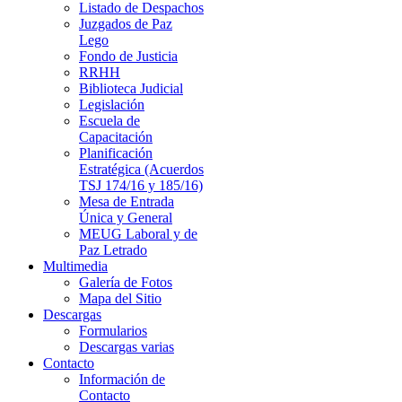
Listado de Despachos
Juzgados de Paz
Lego
Fondo de Justicia
RRHH
Biblioteca Judicial
Legislación
Escuela de
Capacitación
Planificación
Estratégica (Acuerdos
TSJ 174/16 y 185/16)
Mesa de Entrada
Única y General
MEUG Laboral y de
Paz Letrado
Multimedia
Galería de Fotos
Mapa del Sitio
Descargas
Formularios
Descargas varias
Contacto
Información de
Contacto