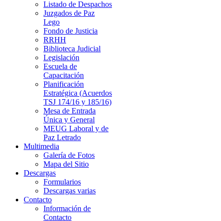
Listado de Despachos
Juzgados de Paz
Lego
Fondo de Justicia
RRHH
Biblioteca Judicial
Legislación
Escuela de
Capacitación
Planificación
Estratégica (Acuerdos
TSJ 174/16 y 185/16)
Mesa de Entrada
Única y General
MEUG Laboral y de
Paz Letrado
Multimedia
Galería de Fotos
Mapa del Sitio
Descargas
Formularios
Descargas varias
Contacto
Información de
Contacto