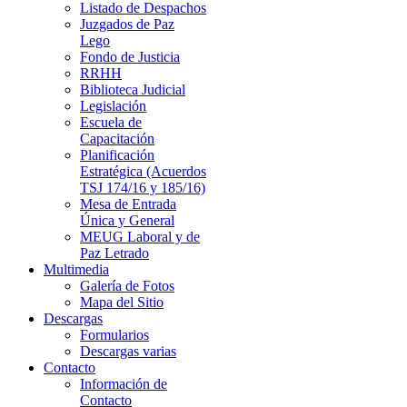
Listado de Despachos
Juzgados de Paz
Lego
Fondo de Justicia
RRHH
Biblioteca Judicial
Legislación
Escuela de
Capacitación
Planificación
Estratégica (Acuerdos
TSJ 174/16 y 185/16)
Mesa de Entrada
Única y General
MEUG Laboral y de
Paz Letrado
Multimedia
Galería de Fotos
Mapa del Sitio
Descargas
Formularios
Descargas varias
Contacto
Información de
Contacto