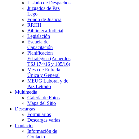
Listado de Despachos
Juzgados de Paz
Lego
Fondo de Justicia
RRHH
Biblioteca Judicial
Legislación
Escuela de
Capacitación
Planificación
Estratégica (Acuerdos
TSJ 174/16 y 185/16)
Mesa de Entrada
Única y General
MEUG Laboral y de
Paz Letrado
Multimedia
Galería de Fotos
Mapa del Sitio
Descargas
Formularios
Descargas varias
Contacto
Información de
Contacto