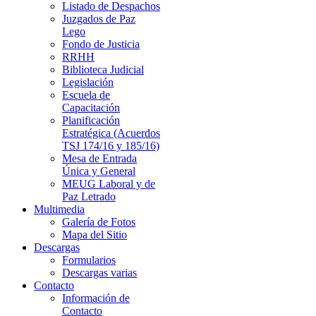
Listado de Despachos
Juzgados de Paz
Lego
Fondo de Justicia
RRHH
Biblioteca Judicial
Legislación
Escuela de
Capacitación
Planificación
Estratégica (Acuerdos
TSJ 174/16 y 185/16)
Mesa de Entrada
Única y General
MEUG Laboral y de
Paz Letrado
Multimedia
Galería de Fotos
Mapa del Sitio
Descargas
Formularios
Descargas varias
Contacto
Información de
Contacto