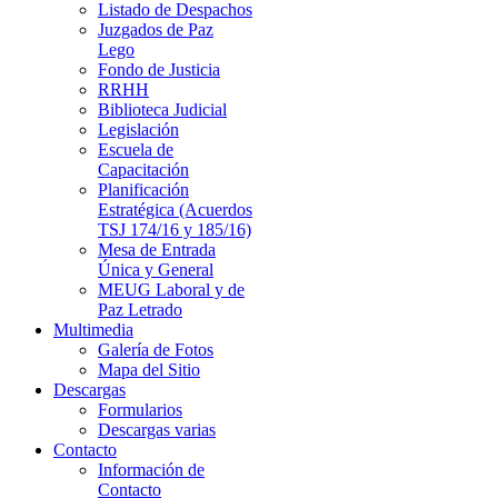
Listado de Despachos
Juzgados de Paz
Lego
Fondo de Justicia
RRHH
Biblioteca Judicial
Legislación
Escuela de
Capacitación
Planificación
Estratégica (Acuerdos
TSJ 174/16 y 185/16)
Mesa de Entrada
Única y General
MEUG Laboral y de
Paz Letrado
Multimedia
Galería de Fotos
Mapa del Sitio
Descargas
Formularios
Descargas varias
Contacto
Información de
Contacto