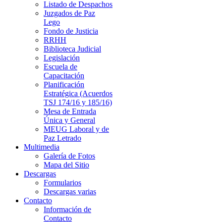
Listado de Despachos
Juzgados de Paz
Lego
Fondo de Justicia
RRHH
Biblioteca Judicial
Legislación
Escuela de
Capacitación
Planificación
Estratégica (Acuerdos
TSJ 174/16 y 185/16)
Mesa de Entrada
Única y General
MEUG Laboral y de
Paz Letrado
Multimedia
Galería de Fotos
Mapa del Sitio
Descargas
Formularios
Descargas varias
Contacto
Información de
Contacto