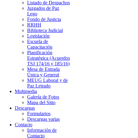
Listado de Despachos
Juzgados de Paz
Lego
Fondo de Justicia
RRHH
Biblioteca Judicial
Legislación
Escuela de
Capacitación
Planificación
Estratégica (Acuerdos
TSJ 174/16 y 185/16)
Mesa de Entrada
Única y General
MEUG Laboral y de
Paz Letrado
Multimedia
Galería de Fotos
Mapa del Sitio
Descargas
Formularios
Descargas varias
Contacto
Información de
Contacto