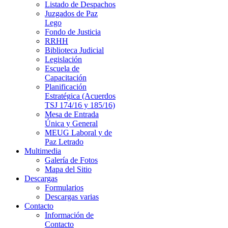
Listado de Despachos
Juzgados de Paz
Lego
Fondo de Justicia
RRHH
Biblioteca Judicial
Legislación
Escuela de
Capacitación
Planificación
Estratégica (Acuerdos
TSJ 174/16 y 185/16)
Mesa de Entrada
Única y General
MEUG Laboral y de
Paz Letrado
Multimedia
Galería de Fotos
Mapa del Sitio
Descargas
Formularios
Descargas varias
Contacto
Información de
Contacto