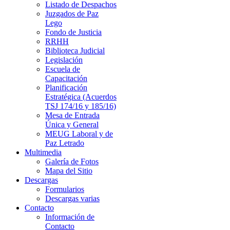
Listado de Despachos
Juzgados de Paz
Lego
Fondo de Justicia
RRHH
Biblioteca Judicial
Legislación
Escuela de
Capacitación
Planificación
Estratégica (Acuerdos
TSJ 174/16 y 185/16)
Mesa de Entrada
Única y General
MEUG Laboral y de
Paz Letrado
Multimedia
Galería de Fotos
Mapa del Sitio
Descargas
Formularios
Descargas varias
Contacto
Información de
Contacto