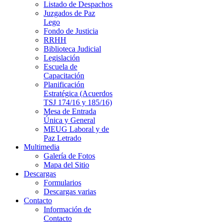
Listado de Despachos
Juzgados de Paz
Lego
Fondo de Justicia
RRHH
Biblioteca Judicial
Legislación
Escuela de
Capacitación
Planificación
Estratégica (Acuerdos
TSJ 174/16 y 185/16)
Mesa de Entrada
Única y General
MEUG Laboral y de
Paz Letrado
Multimedia
Galería de Fotos
Mapa del Sitio
Descargas
Formularios
Descargas varias
Contacto
Información de
Contacto