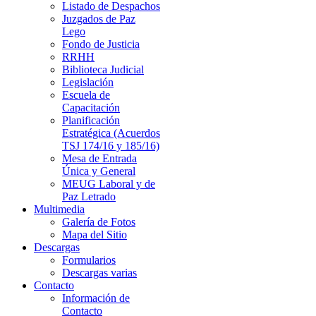
Listado de Despachos
Juzgados de Paz
Lego
Fondo de Justicia
RRHH
Biblioteca Judicial
Legislación
Escuela de
Capacitación
Planificación
Estratégica (Acuerdos
TSJ 174/16 y 185/16)
Mesa de Entrada
Única y General
MEUG Laboral y de
Paz Letrado
Multimedia
Galería de Fotos
Mapa del Sitio
Descargas
Formularios
Descargas varias
Contacto
Información de
Contacto