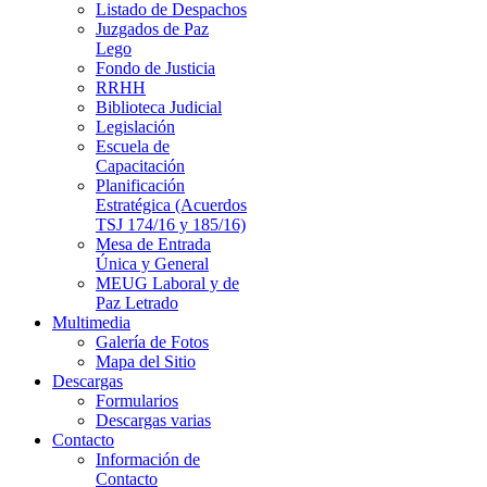
Listado de Despachos
Juzgados de Paz
Lego
Fondo de Justicia
RRHH
Biblioteca Judicial
Legislación
Escuela de
Capacitación
Planificación
Estratégica (Acuerdos
TSJ 174/16 y 185/16)
Mesa de Entrada
Única y General
MEUG Laboral y de
Paz Letrado
Multimedia
Galería de Fotos
Mapa del Sitio
Descargas
Formularios
Descargas varias
Contacto
Información de
Contacto