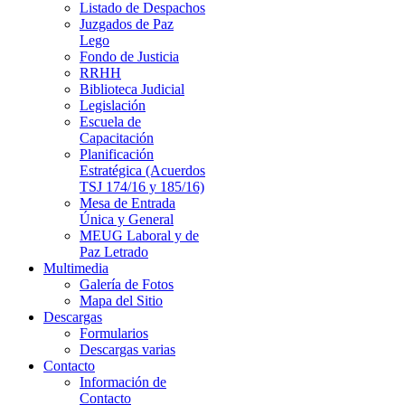
Listado de Despachos
Juzgados de Paz
Lego
Fondo de Justicia
RRHH
Biblioteca Judicial
Legislación
Escuela de
Capacitación
Planificación
Estratégica (Acuerdos
TSJ 174/16 y 185/16)
Mesa de Entrada
Única y General
MEUG Laboral y de
Paz Letrado
Multimedia
Galería de Fotos
Mapa del Sitio
Descargas
Formularios
Descargas varias
Contacto
Información de
Contacto