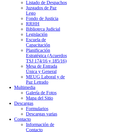
Listado de Despachos
Juzgados de Paz
Lego
Fondo de Justicia
RRHH
Biblioteca Judicial
Legislación
Escuela de
Capacitación
Planificación
Estratégica (Acuerdos
TSJ 174/16 y 185/16)
Mesa de Entrada
Única y General
MEUG Laboral y de
Paz Letrado
Multimedia
Galería de Fotos
Mapa del Sitio
Descargas
Formularios
Descargas varias
Contacto
Información de
Contacto