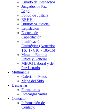
Listado de Despachos
Juzgados de Paz
Lego
Fondo de Justicia
RRHH
Biblioteca Judicial
Legislación
Escuela de
Capacitación
Planificación
Estratégica (Acuerdos
TSJ 174/16 y 185/16)
Mesa de Entrada
Única y General
MEUG Laboral y de
Paz Letrado
Multimedia
Galería de Fotos
Mapa del Sitio
Descargas
Formularios
Descargas varias
Contacto
Información de
Contacto