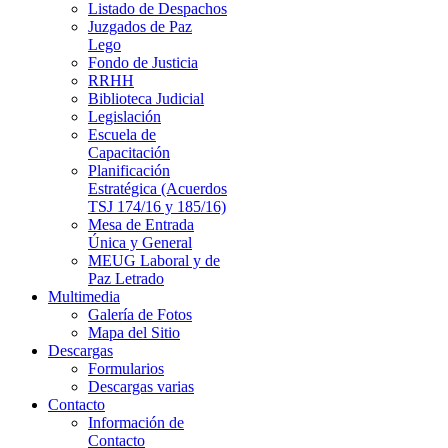
Listado de Despachos
Juzgados de Paz
Lego
Fondo de Justicia
RRHH
Biblioteca Judicial
Legislación
Escuela de
Capacitación
Planificación
Estratégica (Acuerdos
TSJ 174/16 y 185/16)
Mesa de Entrada
Única y General
MEUG Laboral y de
Paz Letrado
Multimedia
Galería de Fotos
Mapa del Sitio
Descargas
Formularios
Descargas varias
Contacto
Información de
Contacto