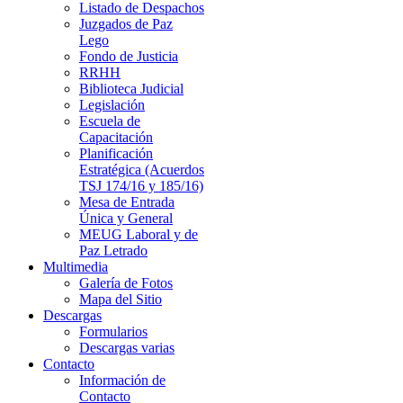
Listado de Despachos
Juzgados de Paz
Lego
Fondo de Justicia
RRHH
Biblioteca Judicial
Legislación
Escuela de
Capacitación
Planificación
Estratégica (Acuerdos
TSJ 174/16 y 185/16)
Mesa de Entrada
Única y General
MEUG Laboral y de
Paz Letrado
Multimedia
Galería de Fotos
Mapa del Sitio
Descargas
Formularios
Descargas varias
Contacto
Información de
Contacto