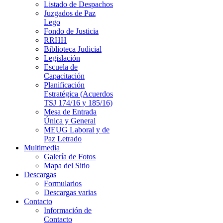
Listado de Despachos
Juzgados de Paz
Lego
Fondo de Justicia
RRHH
Biblioteca Judicial
Legislación
Escuela de
Capacitación
Planificación
Estratégica (Acuerdos
TSJ 174/16 y 185/16)
Mesa de Entrada
Única y General
MEUG Laboral y de
Paz Letrado
Multimedia
Galería de Fotos
Mapa del Sitio
Descargas
Formularios
Descargas varias
Contacto
Información de
Contacto