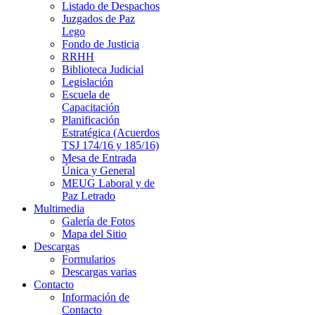
Listado de Despachos
Juzgados de Paz
Lego
Fondo de Justicia
RRHH
Biblioteca Judicial
Legislación
Escuela de
Capacitación
Planificación
Estratégica (Acuerdos
TSJ 174/16 y 185/16)
Mesa de Entrada
Única y General
MEUG Laboral y de
Paz Letrado
Multimedia
Galería de Fotos
Mapa del Sitio
Descargas
Formularios
Descargas varias
Contacto
Información de
Contacto