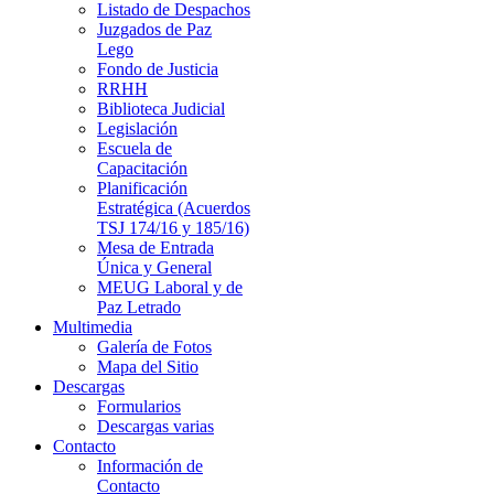
Listado de Despachos
Juzgados de Paz
Lego
Fondo de Justicia
RRHH
Biblioteca Judicial
Legislación
Escuela de
Capacitación
Planificación
Estratégica (Acuerdos
TSJ 174/16 y 185/16)
Mesa de Entrada
Única y General
MEUG Laboral y de
Paz Letrado
Multimedia
Galería de Fotos
Mapa del Sitio
Descargas
Formularios
Descargas varias
Contacto
Información de
Contacto