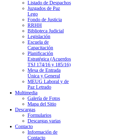
Listado de Despachos
Juzgados de Paz
Lego
Fondo de Justicia
RRHH
Biblioteca Judicial
Legislación
Escuela de
Capacitación
Planificación
Estratégica (Acuerdos
TSJ 174/16 y 185/16)
Mesa de Entrada
Única y General
MEUG Laboral y de
Paz Letrado
Multimedia
Galería de Fotos
Mapa del Sitio
Descargas
Formularios
Descargas varias
Contacto
Información de
Contacto