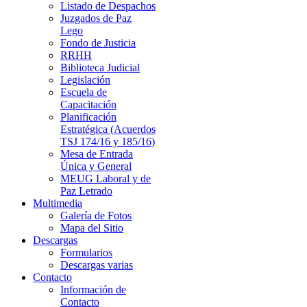
Listado de Despachos
Juzgados de Paz
Lego
Fondo de Justicia
RRHH
Biblioteca Judicial
Legislación
Escuela de
Capacitación
Planificación
Estratégica (Acuerdos
TSJ 174/16 y 185/16)
Mesa de Entrada
Única y General
MEUG Laboral y de
Paz Letrado
Multimedia
Galería de Fotos
Mapa del Sitio
Descargas
Formularios
Descargas varias
Contacto
Información de
Contacto