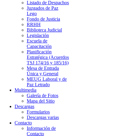
Listado de Despachos
Juzgados de Paz
Lego
Fondo de Justicia
RRHH
Biblioteca Judicial
Legislación
Escuela de
Capacitación
Planificación
Estratégica (Acuerdos
TSJ 174/16 y 185/16)
Mesa de Entrada
Única y General
MEUG Laboral y de
Paz Letrado
Multimedia
Galería de Fotos
Mapa del Sitio
Descargas
Formularios
Descargas varias
Contacto
Información de
Contacto