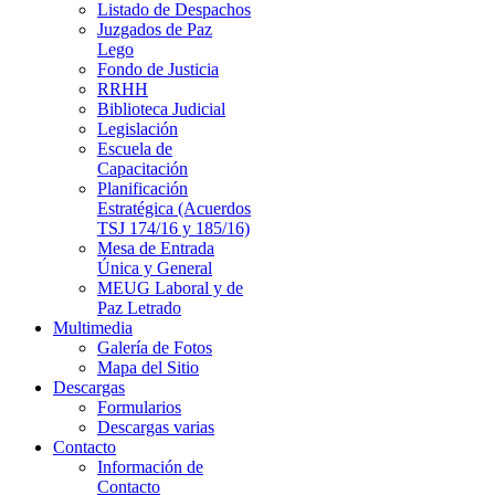
Listado de Despachos
Juzgados de Paz
Lego
Fondo de Justicia
RRHH
Biblioteca Judicial
Legislación
Escuela de
Capacitación
Planificación
Estratégica (Acuerdos
TSJ 174/16 y 185/16)
Mesa de Entrada
Única y General
MEUG Laboral y de
Paz Letrado
Multimedia
Galería de Fotos
Mapa del Sitio
Descargas
Formularios
Descargas varias
Contacto
Información de
Contacto