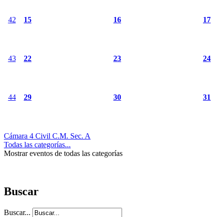
42
15
16
17
43
22
23
24
44
29
30
31
Cámara 4 Civil C.M. Sec. A
Todas las categorías...
Mostrar eventos de todas las categorías
Buscar
Buscar...