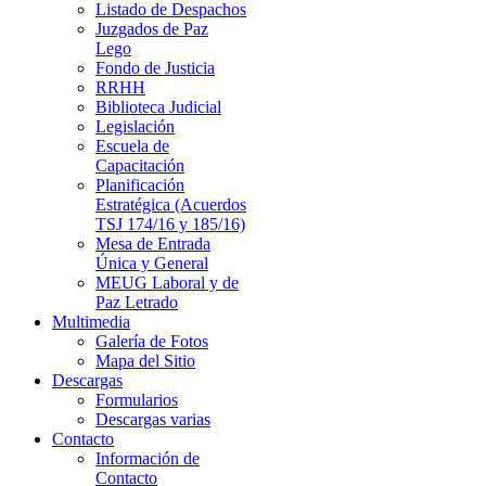
Listado de Despachos
Juzgados de Paz
Lego
Fondo de Justicia
RRHH
Biblioteca Judicial
Legislación
Escuela de
Capacitación
Planificación
Estratégica (Acuerdos
TSJ 174/16 y 185/16)
Mesa de Entrada
Única y General
MEUG Laboral y de
Paz Letrado
Multimedia
Galería de Fotos
Mapa del Sitio
Descargas
Formularios
Descargas varias
Contacto
Información de
Contacto