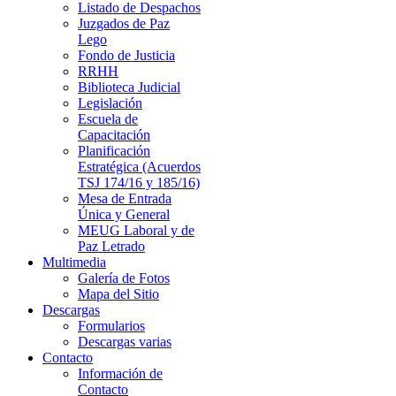
Listado de Despachos
Juzgados de Paz
Lego
Fondo de Justicia
RRHH
Biblioteca Judicial
Legislación
Escuela de
Capacitación
Planificación
Estratégica (Acuerdos
TSJ 174/16 y 185/16)
Mesa de Entrada
Única y General
MEUG Laboral y de
Paz Letrado
Multimedia
Galería de Fotos
Mapa del Sitio
Descargas
Formularios
Descargas varias
Contacto
Información de
Contacto