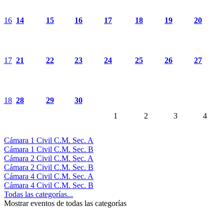
16
14
15
16
17
18
19
20
17
21
22
23
24
25
26
27
18
28
29
30
1
2
3
4
Cámara 1 Civil C.M. Sec. A
Cámara 1 Civil C.M. Sec. B
Cámara 2 Civil C.M. Sec. A
Cámara 2 Civil C.M. Sec. B
Cámara 4 Civil C.M. Sec. A
Cámara 4 Civil C.M. Sec. B
Todas las categorías...
Mostrar eventos de todas las categorías