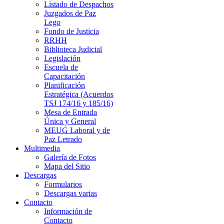
Listado de Despachos
Juzgados de Paz
Lego
Fondo de Justicia
RRHH
Biblioteca Judicial
Legislación
Escuela de
Capacitación
Planificación
Estratégica (Acuerdos
TSJ 174/16 y 185/16)
Mesa de Entrada
Única y General
MEUG Laboral y de
Paz Letrado
Multimedia
Galería de Fotos
Mapa del Sitio
Descargas
Formularios
Descargas varias
Contacto
Información de
Contacto