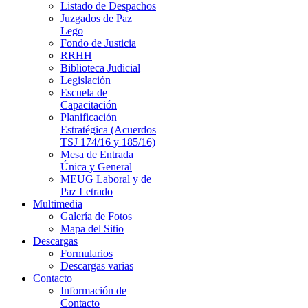
Listado de Despachos
Juzgados de Paz
Lego
Fondo de Justicia
RRHH
Biblioteca Judicial
Legislación
Escuela de
Capacitación
Planificación
Estratégica (Acuerdos
TSJ 174/16 y 185/16)
Mesa de Entrada
Única y General
MEUG Laboral y de
Paz Letrado
Multimedia
Galería de Fotos
Mapa del Sitio
Descargas
Formularios
Descargas varias
Contacto
Información de
Contacto