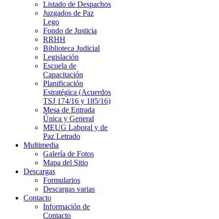
Listado de Despachos
Juzgados de Paz
Lego
Fondo de Justicia
RRHH
Biblioteca Judicial
Legislación
Escuela de
Capacitación
Planificación
Estratégica (Acuerdos
TSJ 174/16 y 185/16)
Mesa de Entrada
Única y General
MEUG Laboral y de
Paz Letrado
Multimedia
Galería de Fotos
Mapa del Sitio
Descargas
Formularios
Descargas varias
Contacto
Información de
Contacto