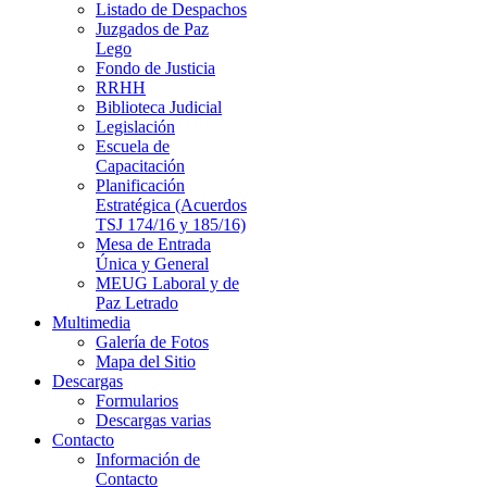
Listado de Despachos
Juzgados de Paz
Lego
Fondo de Justicia
RRHH
Biblioteca Judicial
Legislación
Escuela de
Capacitación
Planificación
Estratégica (Acuerdos
TSJ 174/16 y 185/16)
Mesa de Entrada
Única y General
MEUG Laboral y de
Paz Letrado
Multimedia
Galería de Fotos
Mapa del Sitio
Descargas
Formularios
Descargas varias
Contacto
Información de
Contacto